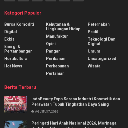
Kategori Populer
Bursa Komoditi
Kehutanan &
Peternakan
Lingkungan Hidup
Digital
Profil
Manufaktur
Ekbis
Teknologi Dan
Opini
Digital
Energi &
Pertambangan
Pangan
Umum
Hortikultura
Perikanan
Uncategorized
Hot News
Perkebunan
Wisata
Pertanian
Berita Terbaru
IndoBeauty Expo Sarana Industri Kosmetik dan
Perawatan Tubuh Tingkatkan Daya Saing
AGUSTUS 7, 2026
Peringati Hari Anak Nasional 2026, Morinaga