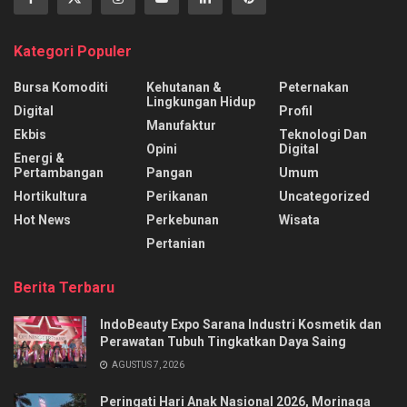
Kategori Populer
Bursa Komoditi
Kehutanan &
Peternakan
Lingkungan Hidup
Digital
Profil
Manufaktur
Ekbis
Teknologi Dan
Opini
Digital
Energi &
Pertambangan
Pangan
Umum
Hortikultura
Perikanan
Uncategorized
Hot News
Perkebunan
Wisata
Pertanian
Berita Terbaru
IndoBeauty Expo Sarana Industri Kosmetik dan
Perawatan Tubuh Tingkatkan Daya Saing
AGUSTUS 7, 2026
Peringati Hari Anak Nasional 2026, Morinaga