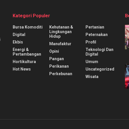
Kategori Populer
B
Bursa Komoditi
Kehutanan &
Pertanian
Lingkungan
Digital
Peternakan
Hidup
i
Ekbis
Profil
Manufaktur
Energi &
Teknologi Dan
Opini
Pertambangan
Digital
Pangan
Hortikultura
Umum
Perikanan
Hot News
Uncategorized
Perkebunan
Wisata