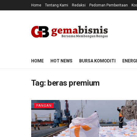
Home
Tentang Kami
Redaksi
Pedoman Pemberitaan
Kod
HOME
HOT NEWS
BURSA KOMODITI
ENERG
Tag:
beras premium
PANGAN