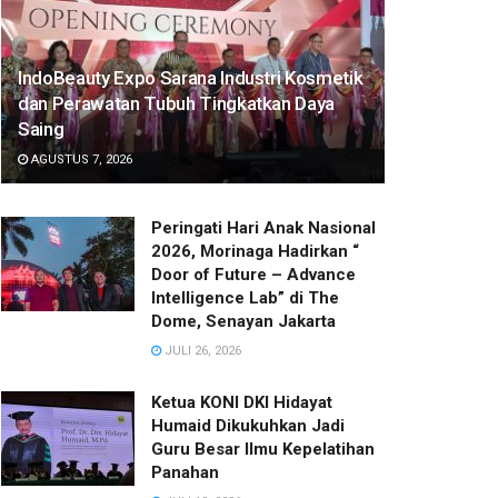
IndoBeauty Expo Sarana Industri Kosmetik
dan Perawatan Tubuh Tingkatkan Daya
Saing
AGUSTUS 7, 2026
Peringati Hari Anak Nasional
2026, Morinaga Hadirkan “
Door of Future – Advance
Intelligence Lab” di The
Dome, Senayan Jakarta
JULI 26, 2026
Ketua KONI DKI Hidayat
Humaid Dikukuhkan Jadi
Guru Besar Ilmu Kepelatihan
Panahan