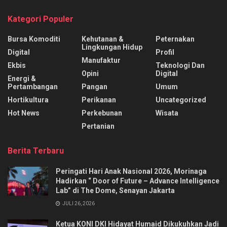
Kategori Populer
Bursa Komoditi
Kehutanan &
Peternakan
Lingkungan Hidup
Digital
Profil
Manufaktur
Ekbis
Teknologi Dan
Opini
Digital
Energi &
Pertambangan
Pangan
Umum
Hortikultura
Perikanan
Uncategorized
Hot News
Perkebunan
Wisata
Pertanian
Berita Terbaru
Peringati Hari Anak Nasional 2026, Morinaga
Hadirkan “ Door of Future – Advance Intelligence
Lab” di The Dome, Senayan Jakarta
JULI 26, 2026
Ketua KONI DKI Hidayat Humaid Dikukuhkan Jadi