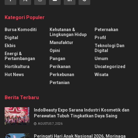
Kategori Populer
Bursa Komoditi
Kehutanan &
Peternakan
Lingkungan Hidup
Digital
Profil
Manufaktur
Ekbis
Teknologi Dan
Opini
Digital
Energi &
Pertambangan
Pangan
Umum
Hortikultura
Perikanan
Uncategorized
Hot News
Perkebunan
Wisata
Pertanian
Berita Terbaru
IndoBeauty Expo Sarana Industri Kosmetik dan
Perawatan Tubuh Tingkatkan Daya Saing
AGUSTUS 7, 2026
Peringati Hari Anak Nasional 2026, Morinaga