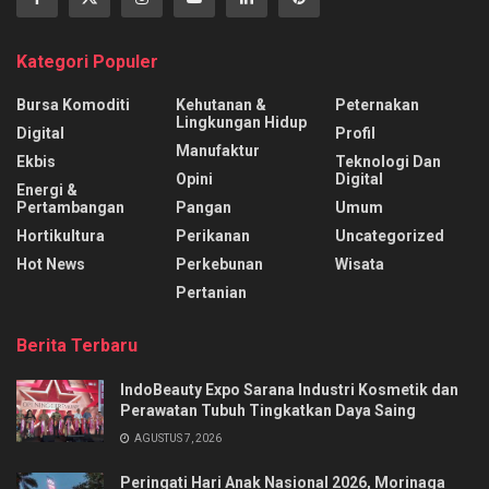
Kategori Populer
Bursa Komoditi
Kehutanan &
Peternakan
Lingkungan Hidup
Digital
Profil
Manufaktur
Ekbis
Teknologi Dan
Opini
Digital
Energi &
Pertambangan
Pangan
Umum
Hortikultura
Perikanan
Uncategorized
Hot News
Perkebunan
Wisata
Pertanian
Berita Terbaru
IndoBeauty Expo Sarana Industri Kosmetik dan
Perawatan Tubuh Tingkatkan Daya Saing
AGUSTUS 7, 2026
Peringati Hari Anak Nasional 2026, Morinaga