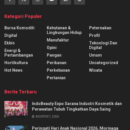
Kategori Populer
Bursa Komoditi
Kehutanan &
Peternakan
Lingkungan Hidup
Digital
Profil
Manufaktur
Ekbis
Teknologi Dan
Opini
Digital
Energi &
Pertambangan
Pangan
Umum
Hortikultura
Perikanan
Uncategorized
Hot News
Perkebunan
Wisata
Pertanian
Berita Terbaru
IndoBeauty Expo Sarana Industri Kosmetik dan
Perawatan Tubuh Tingkatkan Daya Saing
AGUSTUS 7, 2026
Peringati Hari Anak Nasional 2026, Morinaga