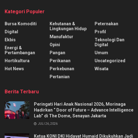
Kategori Populer
Bursa Komoditi
Kehutanan &
Peternakan
Lingkungan Hidup
Digital
Profil
Manufaktur
Ekbis
Teknologi Dan
Opini
Digital
Energi &
Pertambangan
Pangan
Umum
Hortikultura
Perikanan
Uncategorized
Hot News
Perkebunan
Wisata
Pertanian
Berita Terbaru
Peringati Hari Anak Nasional 2026, Morinaga
Hadirkan “ Door of Future – Advance Intelligence
Lab” di The Dome, Senayan Jakarta
JULI 26, 2026
Ketua KONI DKI Hidayat Humaid Dikukuhkan Jadi