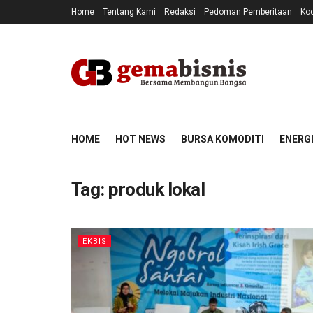
Home
Tentang Kami
Redaksi
Pedoman Pemberitaan
Kod
HOME
HOT NEWS
BURSA KOMODITI
ENERG
Tag:
produk lokal
EKBIS