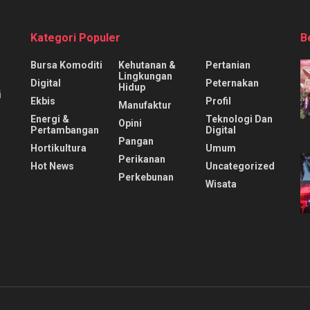
Kategori Populer
B
Bursa Komoditi
Kehutanan &
Pertanian
Lingkungan
Digital
Peternakan
Hidup
i
Ekbis
Profil
Manufaktur
Energi &
Teknologi Dan
Opini
Pertambangan
Digital
Pangan
Hortikultura
Umum
Perikanan
Hot News
Uncategorized
Perkebunan
Wisata