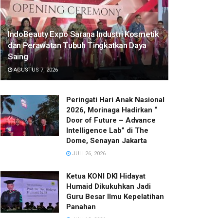
IndoBeauty Expo Sarana Industri Kosmetik
dan Perawatan Tubuh Tingkatkan Daya
Saing
AGUSTUS 7, 2026
Peringati Hari Anak Nasional
2026, Morinaga Hadirkan “
Door of Future – Advance
Intelligence Lab” di The
Dome, Senayan Jakarta
JULI 26, 2026
Ketua KONI DKI Hidayat
Humaid Dikukuhkan Jadi
Guru Besar Ilmu Kepelatihan
Panahan