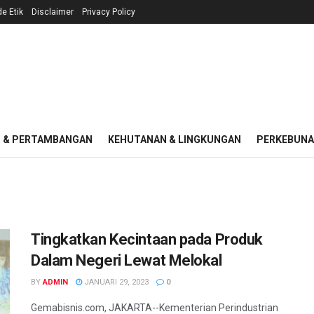
e Etik
Disclaimer
Privacy Policy
I & PERTAMBANGAN
KEHUTANAN & LINGKUNGAN
PERKEBUN
Tingkatkan Kecintaan pada Produk
Dalam Negeri Lewat Melokal
BY
ADMIN
JANUARI 29, 2023
0
Gemabisnis.com, JAKARTA--Kementerian Perindustrian