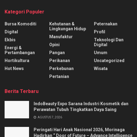
Kategori Populer
Bursa Komoditi
Kehutanan &
Peternakan
Lingkungan Hidup
Digital
Profil
Manufaktur
Ekbis
Teknologi Dan
Opini
Digital
Energi &
Pertambangan
Pangan
Umum
Hortikultura
Perikanan
Uncategorized
Hot News
Perkebunan
Wisata
Pertanian
Berita Terbaru
IndoBeauty Expo Sarana Industri Kosmetik dan
Perawatan Tubuh Tingkatkan Daya Saing
AGUSTUS 7, 2026
Peringati Hari Anak Nasional 2026, Morinaga
Hadirkan “ Door of Future – Advance Intelligence