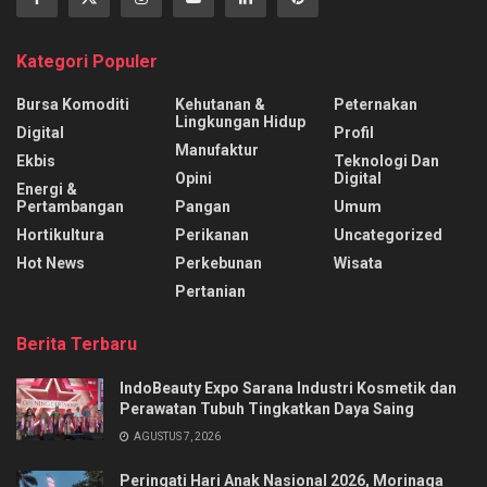
Kategori Populer
Bursa Komoditi
Kehutanan &
Peternakan
Lingkungan Hidup
Digital
Profil
Manufaktur
Ekbis
Teknologi Dan
Opini
Digital
Energi &
Pertambangan
Pangan
Umum
Hortikultura
Perikanan
Uncategorized
Hot News
Perkebunan
Wisata
Pertanian
Berita Terbaru
IndoBeauty Expo Sarana Industri Kosmetik dan
Perawatan Tubuh Tingkatkan Daya Saing
AGUSTUS 7, 2026
Peringati Hari Anak Nasional 2026, Morinaga