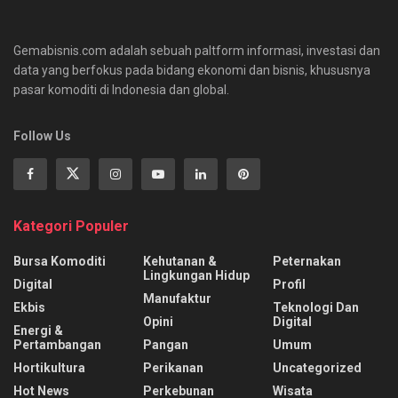
Gemabisnis.com adalah sebuah paltform informasi, investasi dan
data yang berfokus pada bidang ekonomi dan bisnis, khususnya
pasar komoditi di Indonesia dan global.
Follow Us
Kategori Populer
Bursa Komoditi
Kehutanan &
Peternakan
Lingkungan Hidup
Digital
Profil
Manufaktur
Ekbis
Teknologi Dan
Opini
Digital
Energi &
Pertambangan
Pangan
Umum
Hortikultura
Perikanan
Uncategorized
Hot News
Perkebunan
Wisata