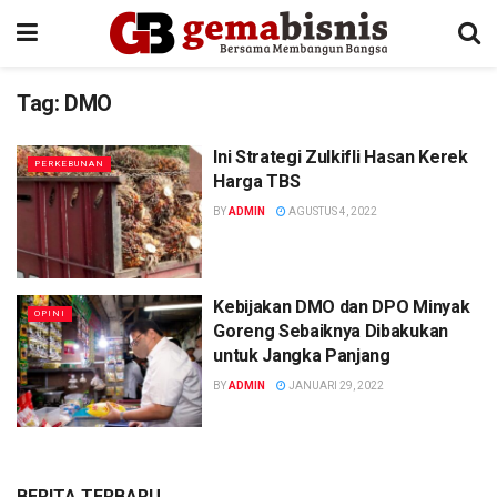
Tag:
DMO
Ini Strategi Zulkifli Hasan Kerek
PERKEBUNAN
Harga TBS
BY
ADMIN
AGUSTUS 4, 2022
Kebijakan DMO dan DPO Minyak
OPINI
Goreng Sebaiknya Dibakukan
untuk Jangka Panjang
BY
ADMIN
JANUARI 29, 2022
BERITA TERBARU