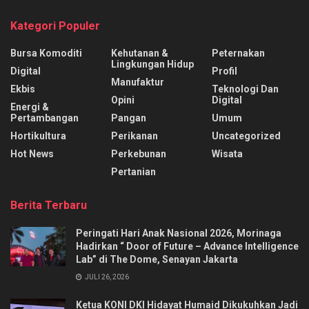
Kategori Populer
Bursa Komoditi
Kehutanan &
Peternakan
Lingkungan Hidup
Digital
Profil
Manufaktur
Ekbis
Teknologi Dan
Opini
Digital
Energi &
Pertambangan
Pangan
Umum
Hortikultura
Perikanan
Uncategorized
Hot News
Perkebunan
Wisata
Pertanian
Berita Terbaru
Peringati Hari Anak Nasional 2026, Morinaga
Hadirkan “ Door of Future – Advance Intelligence
Lab” di The Dome, Senayan Jakarta
JULI 26, 2026
Ketua KONI DKI Hidayat Humaid Dikukuhkan Jadi