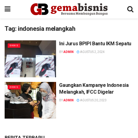
Tag:
indonesia melangkah
Ini Jurus BPIPI Bantu IKM Sepatu
EKBIS
BY
ADMIN
AGUSTUS 2, 2024
Gaungkan Kampanye Indonesia
EKBIS
Melangkah, IFCC Digelar
BY
ADMIN
AGUSTUS 20, 2023
BERITA TERBARU