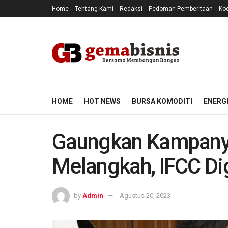
Home
Tentang Kami
Redaksi
Pedoman Pemberitaan
Kod
HOME
HOT NEWS
BURSA KOMODITI
ENERG
Gaungkan Kampany
Melangkah, IFCC Di
by
Admin
Agustus 20, 2023