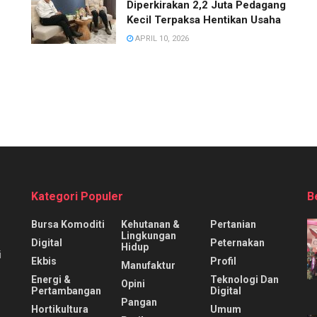
Diperkirakan 2,2 Juta Pedagang
Kecil Terpaksa Hentikan Usaha
APRIL 10, 2026
Kategori Populer
B
Bursa Komoditi
Kehutanan &
Pertanian
Lingkungan
Digital
Peternakan
Hidup
i
Ekbis
Profil
Manufaktur
Energi &
Teknologi Dan
Opini
Pertambangan
Digital
Pangan
Hortikultura
Umum