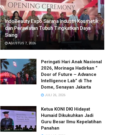
IndoBeauty Expo Sarana Industri Kosmetik
dan Perawatan Tubuh Tingkatkan Daya
Saing
AGUSTUS 7, 2026
Peringati Hari Anak Nasional
2026, Morinaga Hadirkan “
Door of Future – Advance
Intelligence Lab” di The
Dome, Senayan Jakarta
JULI 26, 2026
Ketua KONI DKI Hidayat
Humaid Dikukuhkan Jadi
Guru Besar Ilmu Kepelatihan
Panahan