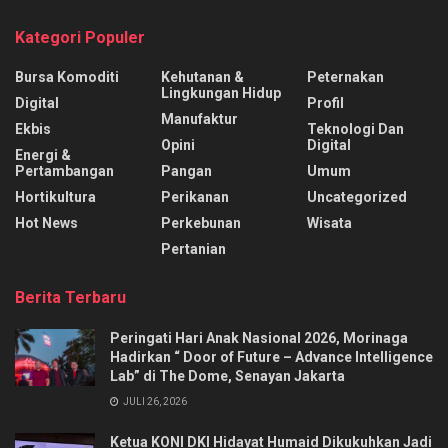
Kategori Populer
Bursa Komoditi
Kehutanan &
Peternakan
Lingkungan Hidup
Digital
Profil
Manufaktur
Ekbis
Teknologi Dan
Opini
Digital
Energi &
Pertambangan
Pangan
Umum
Hortikultura
Perikanan
Uncategorized
Hot News
Perkebunan
Wisata
Pertanian
Berita Terbaru
Peringati Hari Anak Nasional 2026, Morinaga
Hadirkan “ Door of Future – Advance Intelligence
Lab” di The Dome, Senayan Jakarta
JULI 26, 2026
Ketua KONI DKI Hidayat Humaid Dikukuhkan Jadi