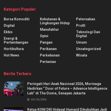
Kategori Populer
Bursa Komoditi
Kehutanan &
Peternakan
Lingkungan Hidup
Digital
Profil
Manufaktur
Ekbis
Teknologi Dan
Opini
Digital
Energi &
Pertambangan
Pangan
Umum
Hortikultura
Perikanan
Uncategorized
Hot News
Perkebunan
Wisata
Pertanian
Berita Terbaru
Peringati Hari Anak Nasional 2026, Morinaga
Hadirkan “ Door of Future – Advance Intelligence
Lab” di The Dome, Senayan Jakarta
JULI 26, 2026
Ketua KONI DKI Hidayat Humaid Dikukuhkan Jadi