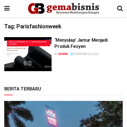
Tag:
Parisfashionweek
‘Menyulap’ Jamur Menjadi
KEHUTANAN & LINGKUNGAN
HIDUP
Produk Fesyen
BY
ADMIN
FEBRUARI 20, 2022
BERITA TERBARU