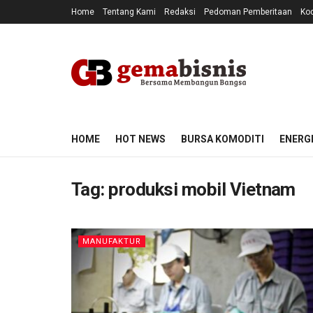
Home
Tentang Kami
Redaksi
Pedoman Pemberitaan
Kod
HOME
HOT NEWS
BURSA KOMODITI
ENERG
Tag:
produksi mobil Vietnam
MANUFAKTUR