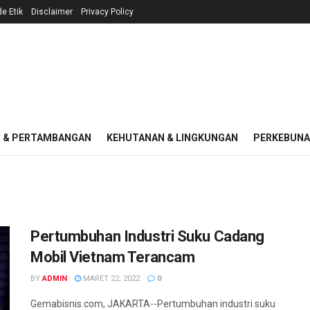
e Etik
Disclaimer
Privacy Policy
I & PERTAMBANGAN
KEHUTANAN & LINGKUNGAN
PERKEBUN
Pertumbuhan Industri Suku Cadang
Mobil Vietnam Terancam
BY
ADMIN
MARET 22, 2022
0
Gemabisnis.com, JAKARTA--Pertumbuhan industri suku