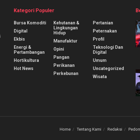
Kategori Populer
B
Bursa Komoditi
Kehutanan &
Pertanian
Lingkungan
Digital
Peternakan
Hidup
i
Ekbis
Profil
Manufaktur
Energi &
Teknologi Dan
Opini
Pertambangan
Digital
Pangan
Hortikultura
Umum
Perikanan
Hot News
Uncategorized
Perkebunan
Wisata
Home
Tentang Kami
Redaksi
Pedom