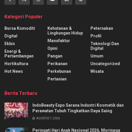
Kategori Populer
Bursa Komoditi
Kehutanan &
Peternakan
Lingkungan Hidup
Digital
Profil
Manufaktur
Ekbis
Teknologi Dan
Opini
Digital
Energi &
Pertambangan
Pangan
Umum
Hortikultura
Perikanan
Uncategorized
Hot News
Perkebunan
Wisata
Pertanian
Berita Terbaru
IndoBeauty Expo Sarana Industri Kosmetik dan
Perawatan Tubuh Tingkatkan Daya Saing
AGUSTUS 7, 2026
Peringati Hari Anak Nasional 2026, Morinaga