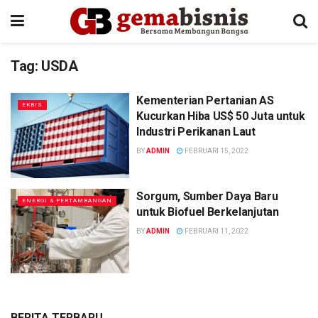
Tag:
USDA
Kementerian Pertanian AS
EKBIS
Kucurkan Hiba US$ 50 Juta untuk
Industri Perikanan Laut
BY
ADMIN
FEBRUARI 15, 2022
Sorgum, Sumber Daya Baru
ENERGI & PERTAMBANGAN
untuk Biofuel Berkelanjutan
BY
ADMIN
FEBRUARI 11, 2022
BERITA TERBARU