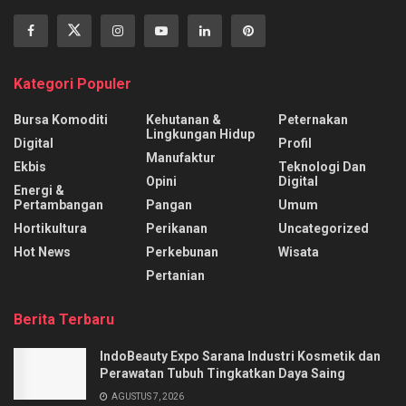
Kategori Populer
Bursa Komoditi
Kehutanan &
Peternakan
Lingkungan Hidup
Digital
Profil
Manufaktur
Ekbis
Teknologi Dan
Opini
Digital
Energi &
Pertambangan
Pangan
Umum
Hortikultura
Perikanan
Uncategorized
Hot News
Perkebunan
Wisata
Pertanian
Berita Terbaru
IndoBeauty Expo Sarana Industri Kosmetik dan
Perawatan Tubuh Tingkatkan Daya Saing
AGUSTUS 7, 2026