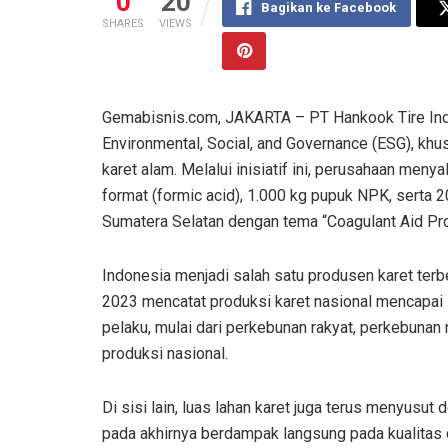
0
20
Bagikan ke Facebook
SHARES
VIEWS
Gemabisnis.com, JAKARTA – PT Hankook Tire Ind
Environmental, Social, and Governance (ESG), kh
karet alam. Melalui inisiatif ini, perusahaan me
format (formic acid), 1.000 kg pupuk NPK, serta 
Sumatera Selatan dengan tema “Coagulant Aid Pro
Indonesia menjadi salah satu produsen karet terb
2023 mencatat produksi karet nasional mencapai se
pelaku, mulai dari perkebunan rakyat, perkebun
produksi nasional.
Di sisi lain, luas lahan karet juga terus menyusut 
pada akhirnya berdampak langsung pada kualitas d