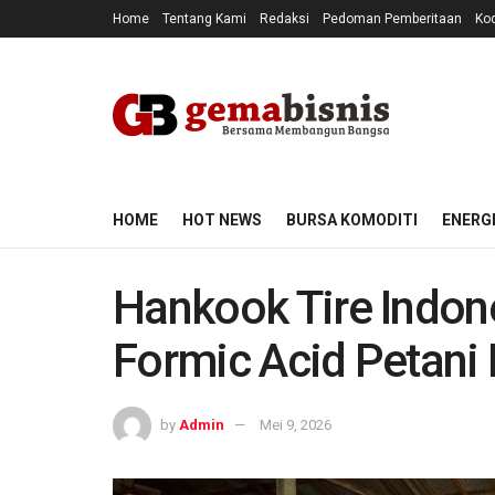
Home
Tentang Kami
Redaksi
Pedoman Pemberitaan
Kod
HOME
HOT NEWS
BURSA KOMODITI
ENERG
Hankook Tire Indon
Formic Acid Petani
by
Admin
Mei 9, 2026