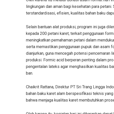
lingkungan dan aman bagi kesehatan para petani
terstandardisasi, efisien, kualitas bahan baku dapa
Selain bantuan alat produksi, program ini juga di
kepada 200 petani karet, terkait penggunaan formi
meningkatkan pemahaman petani dalam mendukung 
serta memastikan penggunaan pupuk dan asam for
dianjurkan, guna mencegah potensi pencemaran li
produksi. Formic acid berperan penting dalam p
pengentalan lateks agar menghasilkan kualitas ba
ban.
Chaikrit Rattana, Direktur PT Sri Trang Lingga Ind
bahan baku karet alam berspesifikasi teknis yang
bahwa menjaga kualitas karet membutuhkan prose
Oleh karena itu, kegiatan hari ini diharapkan dap