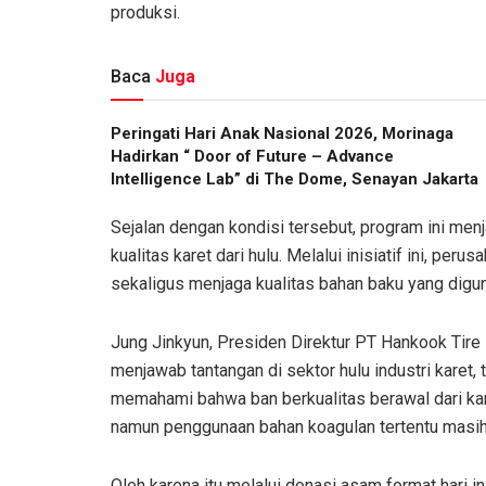
produksi.
Baca
Juga
Peringati Hari Anak Nasional 2026, Morinaga
Hadirkan “ Door of Future – Advance
Intelligence Lab” di The Dome, Senayan Jakarta
Sejalan dengan kondisi tersebut, program ini me
kualitas karet dari hulu. Melalui inisiatif ini, pe
sekaligus menjaga kualitas bahan baku yang dig
Jung Jinkyun, Presiden Direktur PT Hankook Tire I
menjawab tantangan di sektor hulu industri karet,
memahami bahwa ban berkualitas berawal dari kar
namun penggunaan bahan koagulan tertentu masih 
Oleh karena itu melalui donasi asam format hari 