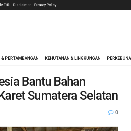
e Etik
Disclaimer
Privacy Policy
I & PERTAMBANGAN
KEHUTANAN & LINGKUNGAN
PERKEBUN
esia Bantu Bahan
 Karet Sumatera Selatan
0