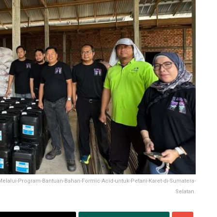
Melalui-Program-Bantuan-Bahan-Formic-Acid-untuk-Petani-Karet-di-Sumatera-
Selatan.