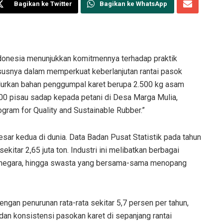
Bagikan ke Twitter
Bagikan ke WhatsApp
onesia menunjukkan komitmennya terhadap praktik
ususnya dalam memperkuat keberlanjutan rantai pasok
nyalurkan bahan penggumpal karet berupa 2.500 kg asam
200 pisau sadap kepada petani di Desa Marga Mulia,
gram for Quality and Sustainable Rubber.”
esar kedua di dunia. Data Badan Pusat Statistik pada tahun
kitar 2,65 juta ton. Industri ini melibatkan berbagai
an negara, hingga swasta yang bersama-sama menopang
dengan penurunan rata-rata sekitar 5,7 persen per tahun,
an konsistensi pasokan karet di sepanjang rantai