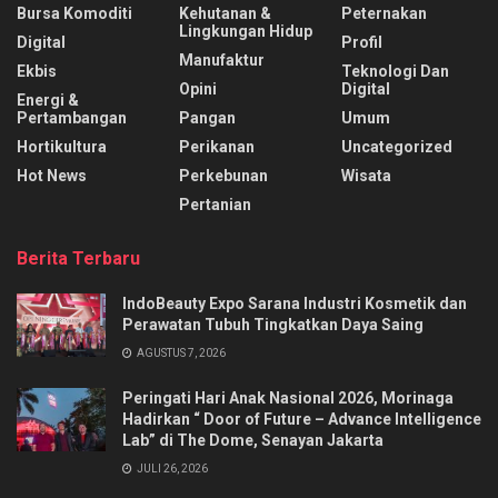
Bursa Komoditi
Kehutanan &
Peternakan
Lingkungan Hidup
Digital
Profil
Manufaktur
Ekbis
Teknologi Dan
Opini
Digital
Energi &
Pertambangan
Pangan
Umum
Hortikultura
Perikanan
Uncategorized
Hot News
Perkebunan
Wisata
Pertanian
Berita Terbaru
IndoBeauty Expo Sarana Industri Kosmetik dan
Perawatan Tubuh Tingkatkan Daya Saing
AGUSTUS 7, 2026
Peringati Hari Anak Nasional 2026, Morinaga
Hadirkan “ Door of Future – Advance Intelligence
Lab” di The Dome, Senayan Jakarta
JULI 26, 2026