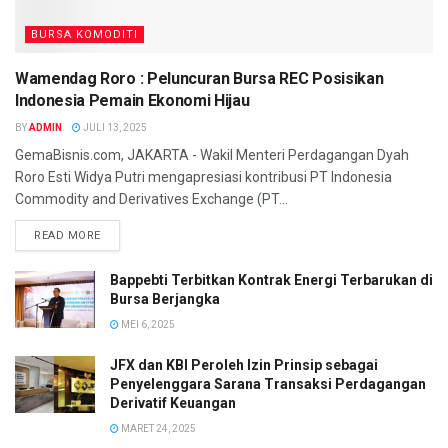
BURSA KOMODITI
Wamendag Roro : Peluncuran Bursa REC Posisikan
Indonesia Pemain Ekonomi Hijau
BY
ADMIN
JULI 13, 2025
GemaBisnis.com, JAKARTA - Wakil Menteri Perdagangan Dyah
Roro Esti Widya Putri mengapresiasi kontribusi PT Indonesia
Commodity and Derivatives Exchange (PT...
READ MORE
Bappebti Terbitkan Kontrak Energi Terbarukan di
Bursa Berjangka
MEI 6, 2025
JFX dan KBI Peroleh Izin Prinsip sebagai
Penyelenggara Sarana Transaksi Perdagangan
Derivatif Keuangan
MARET 24, 2025