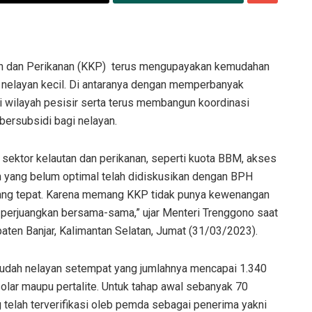
n dan Perikanan (KKP) terus mengupayakan kemudahan
 nelayan kecil. Di antaranya dengan memperbanyak
i wilayah pesisir serta terus membangun koordinasi
ersubsidi bagi nelayan.
ektor kelautan dan perikanan, seperti kuota BBM, akses
n yang belum optimal telah didiskusikan dengan BPH
ang tepat. Karena memang KKP tidak punya kewenangan
i perjuangkan bersama-sama,” ujar Menteri Trenggono saat
ten Banjar, Kalimantan Selatan, Jumat (31/03/2023).
dah nelayan setempat yang jumlahnya mencapai 1.340
lar maupu pertalite. Untuk tahap awal sebanyak 70
g telah terverifikasi oleb pemda sebagai penerima yakni