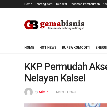
Home
Tentang Kami
Redaksi
Pedoman Pemberitaan
Kod
HOME
HOT NEWS
BURSA KOMODITI
ENERG
KKP Permudah Akse
Nelayan Kalsel
by
Admin
Maret 31, 2023