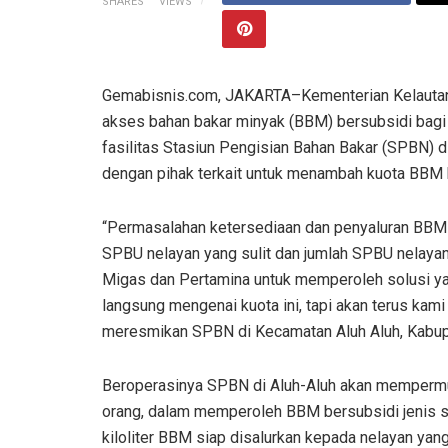
SHARES
VIEWS
Gemabisnis.com, JAKARTA–Kementerian Kelauta
akses bahan bakar minyak (BBM) bersubsidi bagi
fasilitas Stasiun Pengisian Bahan Bakar (SPBN) d
dengan pihak terkait untuk menambah kuota BBM b
“Permasalahan ketersediaan dan penyaluran BBM s
SPBU nelayan yang sulit dan jumlah SPBU nelaya
Migas dan Pertamina untuk memperoleh solusi y
langsung mengenai kuota ini, tapi akan terus kam
meresmikan SPBN di Kecamatan Aluh Aluh, Kabupa
Beroperasinya SPBN di Aluh-Aluh akan mempermu
orang, dalam memperoleh BBM bersubsidi jenis so
kiloliter BBM siap disalurkan kepada nelayan yan