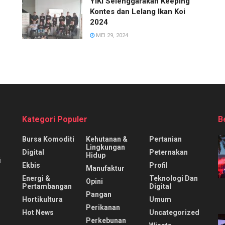
YIKI Selenggarakan Keeping
Kontes dan Lelang Ikan Koi
2024
MEI 29, 2024
Kategori Populer
B
Bursa Komoditi
Kehutanan &
Pertanian
Lingkungan
Digital
Peternakan
Hidup
i
Ekbis
Profil
Manufaktur
Energi &
Teknologi Dan
Opini
Pertambangan
Digital
Pangan
Hortikultura
Umum
Perikanan
Hot News
Uncategorized
Perkebunan