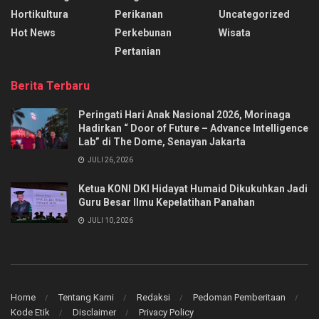
Hortikultura
Perikanan
Uncategorized
Hot News
Perkebunan
Wisata
Pertanian
Berita Terbaru
Peringati Hari Anak Nasional 2026, Morinaga
Hadirkan “ Door of Future – Advance Intelligence
Lab” di The Dome, Senayan Jakarta
JULI 26, 2026
Ketua KONI DKI Hidayat Humaid Dikukuhkan Jadi
Guru Besar Ilmu Kepelatihan Panahan
JULI 10, 2026
Home
Tentang Kami
Redaksi
Pedoman Pemberitaan
Kode Etik
Disclaimer
Privacy Policy