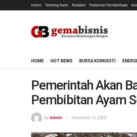
Home
Tentang Kami
Redaksi
Pedoman Pemberitaan
Kod
HOME
HOT NEWS
BURSA KOMODITI
ENERG
Pemerintah Akan Ba
Pembibitan Ayam Sen
by
Admin
November 14, 2025