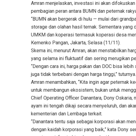
Amran menjelaskan, investasi ini akan difokuskan
pembagian peran antara BUMN dan peternak rakya
“BUMN akan bergerak di hulu — mulai dari grandp
storage dan olahan hasil ternak. Sementara yang d
UMKM dan koperasi termasuk koperasi desa merah 
Kemenko Pangan, Jakarta, Selasa (11/11).
Skema ini, menurut Amran, akan menstabilkan har
yang selama ini fluktuatif dan sering merugikan pe
“Dengan cara ini, harga pakan dan DOC bisa lebih 
juga tidak terbebani dengan harga tinggi,” tuturnya.
Amran menambahkan, “Kita ingin agar peternak keci
untuk membangun ekosistem, bukan untuk mengga
Chief Operating Officer Danantara, Dony Oskari
ayam ini tengah dikaji secara menyeluruh, dan ak
kementerian dan Lembaga terkait.
“Danantara tentu saja sebagai korporasi akan men
dengan kaidah korporasi yang baik,” kata Dony 