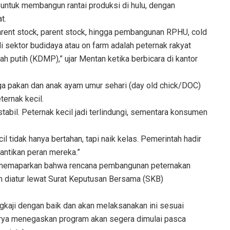
 untuk membangun rantai produksi di hulu, dengan
t.
arent stock, parent stock, hingga pembangunan RPHU, cold
i sektor budidaya atau on farm adalah peternak rakyat
putih (KDMP),” ujar Mentan ketika berbicara di kantor
ga pakan dan anak ayam umur sehari (day old chick/DOC)
ternak kecil.
stabil. Peternak kecil jadi terlindungi, sementara konsumen
l tidak hanya bertahan, tapi naik kelas. Pemerintah hadir
ntikan peran mereka.”
a, memaparkan bahwa rencana pembangunan peternakan
an diatur lewat Surat Keputusan Bersama (SKB)
gkaji dengan baik dan akan melaksanakan ini sesuai
serya menegaskan program akan segera dimulai pasca