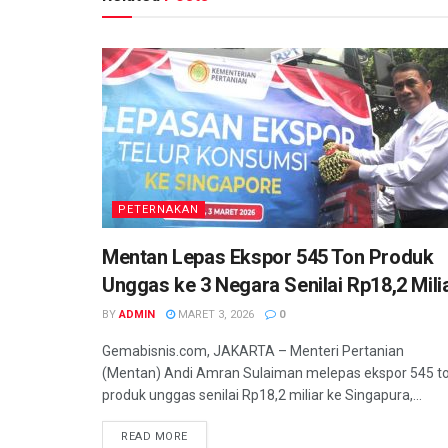
PETERNAKAN
Mentan Lepas Ekspor 545 Ton Produk
Unggas ke 3 Negara Senilai Rp18,2 Mili
BY
ADMIN
MARET 3, 2026
0
Gemabisnis.com, JAKARTA – Menteri Pertanian
(Mentan) Andi Amran Sulaiman melepas ekspor 545 t
produk unggas senilai Rp18,2 miliar ke Singapura,...
READ MORE