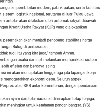
erintah.
bangunan pembibitan modern, pabrik pakan, serta fasilitas
n sistem logistik nasional, terutama di luar Pulau Jawa.
m petelur akan dilakukan oleh peternak rakyat dibawah
gan Kredit Usaha Rakyat (KUR) yang dialokasikan
 peternakan akan menjadi penopang stabilitas harga
fungsi Bulog di perberasan.
idak rugi. Itu yang kita jaga,” tambah Amran.
embangun usaha dari nol, melainkan memperkuat sistem
lebih efisien dan berdaya saing.
i ini akan menciptakan hingga tiga juta lapangan kerja
gus menggerakkan ekonomi desa. Seluruh aspek
 Perpres atau SKB antar kementerian, dengan pendanaan
okan ayam dan telur nasional diharapkan tetap terjaga,
emakin meningkat untuk ketahanan pangan bangsa. (YS)