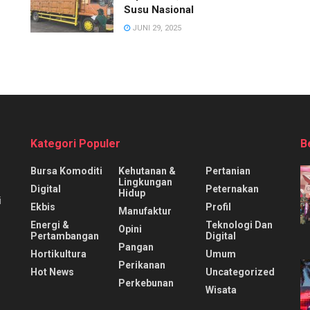
Susu Nasional
JUNI 29, 2025
Kategori Populer
B
Bursa Komoditi
Kehutanan &
Pertanian
Lingkungan
Digital
Peternakan
Hidup
i
Ekbis
Profil
Manufaktur
Energi &
Teknologi Dan
Opini
Pertambangan
Digital
Pangan
Hortikultura
Umum
Perikanan
Hot News
Uncategorized
Perkebunan
Wisata