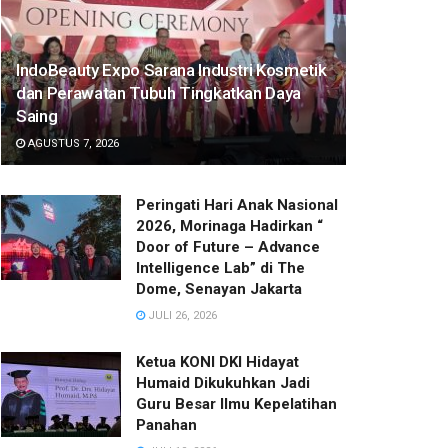
IndoBeauty Expo Sarana Industri Kosmetik
dan Perawatan Tubuh Tingkatkan Daya
Saing
AGUSTUS 7, 2026
Peringati Hari Anak Nasional
2026, Morinaga Hadirkan “
Door of Future – Advance
Intelligence Lab” di The
Dome, Senayan Jakarta
JULI 26, 2026
Ketua KONI DKI Hidayat
Humaid Dikukuhkan Jadi
Guru Besar Ilmu Kepelatihan
Panahan