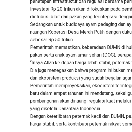
penetapan infrastruktur dan regulasi bersama pem
Investasi Rp 20 triliun akan difokuskan pada pem
distribusi bibit dan pakan yang terintegrasi denga
Sedangkan untuk budidaya ayam pedaging dan aya
naungan Koperasi Desa Merah Putih dengan dukun
sebesar Rp 50 triliun.
Pemerintah memastikan, keberadaan BUMN di hulu
pakan serta anak ayam umur sehari (DOC), serupa 
“Insya Allah ke depan harga lebih stabil, peternak t
Dia juga menegaskan bahwa program ini bukan m
dan ekosistem produksi yang sudah berjalan agar 
Pemerintah memproyeksikan, ekosistem terintegras
baru dalam empat tahunan ini mendatang, sekali
pembangunan akan dinaungi regulasi kuat melalui
yang dikelola Danantara Indonesia.
Dengan keterlibatan peternak kecil dan BUMN, pas
harga stabil, serta kontribusi peternak rakyat s