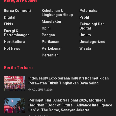
Kategori Populer
Bursa Komoditi
Kehutanan &
Peternakan
Lingkungan Hidup
Digital
Profil
Manufaktur
Ekbis
Teknologi Dan
Opini
Digital
Energi &
Pertambangan
Pangan
Umum
Hortikultura
Perikanan
Uncategorized
Hot News
Perkebunan
Wisata
Pertanian
Berita Terbaru
IndoBeauty Expo Sarana Industri Kosmetik dan
Perawatan Tubuh Tingkatkan Daya Saing
AGUSTUS 7, 2026
Peringati Hari Anak Nasional 2026, Morinaga
Hadirkan “ Door of Future – Advance Intelligence
Lab” di The Dome, Senayan Jakarta