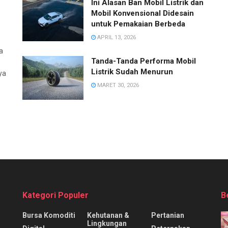
Ini Alasan Ban Mobil Listrik dan
Mobil Konvensional Didesain
untuk Pemakaian Berbeda
APRIL 13, 2026
a
Tanda-Tanda Performa Mobil
Listrik Sudah Menurun
ya
MARET 30, 2026
Kategori Populer
B
Bursa Komoditi
Kehutanan &
Pertanian
Lingkungan