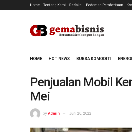
Home
Tentang Kami
Redaksi
Pedoman Pemberitaan
Kod
HOME
HOT NEWS
BURSA KOMODITI
ENERG
Penjualan Mobil Ke
Mei
by
Admin
Juni 20, 2022