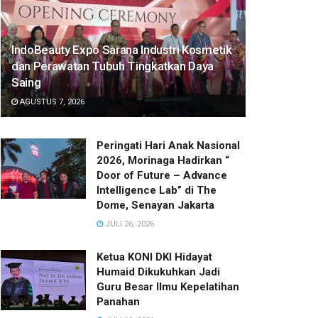
IndoBeauty Expo Sarana Industri Kosmetik
dan Perawatan Tubuh Tingkatkan Daya
Saing
AGUSTUS 7, 2026
Peringati Hari Anak Nasional
2026, Morinaga Hadirkan “
Door of Future – Advance
Intelligence Lab” di The
Dome, Senayan Jakarta
JULI 26, 2026
Ketua KONI DKI Hidayat
Humaid Dikukuhkan Jadi
Guru Besar Ilmu Kepelatihan
Panahan