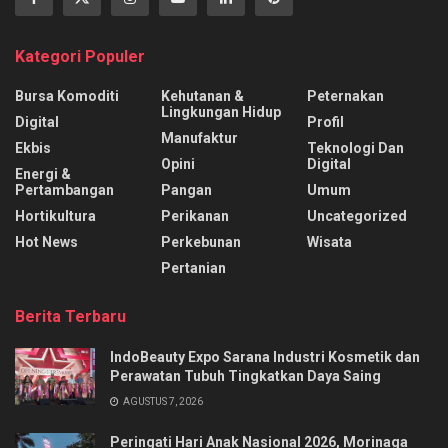
Kategori Populer
Bursa Komoditi
Kehutanan &
Peternakan
Lingkungan Hidup
Digital
Profil
Manufaktur
Ekbis
Teknologi Dan
Opini
Digital
Energi &
Pertambangan
Pangan
Umum
Hortikultura
Perikanan
Uncategorized
Hot News
Perkebunan
Wisata
Pertanian
Berita Terbaru
IndoBeauty Expo Sarana Industri Kosmetik dan
Perawatan Tubuh Tingkatkan Daya Saing
AGUSTUS 7, 2026
Peringati Hari Anak Nasional 2026, Morinaga