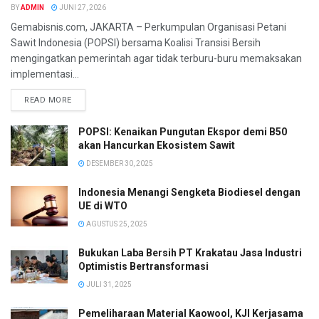
BY
ADMIN
JUNI 27, 2026
Gemabisnis.com, JAKARTA – Perkumpulan Organisasi Petani
Sawit Indonesia (POPSI) bersama Koalisi Transisi Bersih
mengingatkan pemerintah agar tidak terburu-buru memaksakan
implementasi...
READ MORE
POPSI: Kenaikan Pungutan Ekspor demi B50
akan Hancurkan Ekosistem Sawit
DESEMBER 30, 2025
Indonesia Menangi Sengketa Biodiesel dengan
UE di WTO
AGUSTUS 25, 2025
Bukukan Laba Bersih PT Krakatau Jasa Industri
Optimistis Bertransformasi
JULI 31, 2025
Pemeliharaan Material Kaowool, KJI Kerjasama