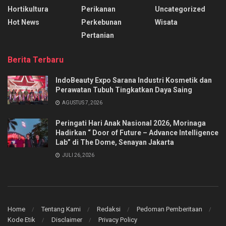
Hortikultura
Perikanan
Uncategorized
Hot News
Perkebunan
Wisata
Pertanian
Berita Terbaru
IndoBeauty Expo Sarana Industri Kosmetik dan
Perawatan Tubuh Tingkatkan Daya Saing
AGUSTUS 7, 2026
Peringati Hari Anak Nasional 2026, Morinaga
Hadirkan “ Door of Future – Advance Intelligence
Lab” di The Dome, Senayan Jakarta
JULI 26, 2026
Home
Tentang Kami
Redaksi
Pedoman Pemberitaan
Kode Etik
Disclaimer
Privacy Policy