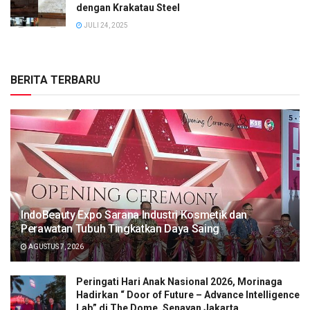
dengan Krakatau Steel
JULI 24, 2025
BERITA TERBARU
IndoBeauty Expo Sarana Industri Kosmetik dan
Perawatan Tubuh Tingkatkan Daya Saing
AGUSTUS 7, 2026
Peringati Hari Anak Nasional 2026, Morinaga
Hadirkan “ Door of Future – Advance Intelligence
Lab” di The Dome, Senayan Jakarta