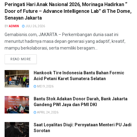
Peringati Hari Anak Nasional 2026, Morinaga Hadirkan “
Door of Future – Advance Intelligence Lab” di The Dome,
Senayan Jakarta
BY
ADMIN
JULI 26, 2026
Gemabisnis.com, JAKARTA – Perkembangan dunia saat ini
menuntut hadirnya masa depan generasi yang adaptif, kreatif,
mampu berkolaborasi, serta memiliki beragam...
READ MORE
Hankook Tire Indonesia Bantu Bahan Formic
Acid Petani Karet Sumatera Selatan
MEI 9, 2026
Bantu Stok Adakan Donor Darah, Bank Jakarta
Gandeng PWI Jaya dan PMI DKI
APRIL 24, 2026
Saat Loyalitas Diuji: Pernyataan Menteri PU Jadi
Sorotan