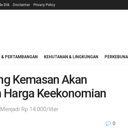
e Etik
Disclaimer
Privacy Policy
I & PERTAMBANGAN
KEHUTANAN & LINGKUNGAN
PERKEBUN
ng Kemasan Akan
n Harga Keekonomian
Menjadi Rp 14.000/liter
0