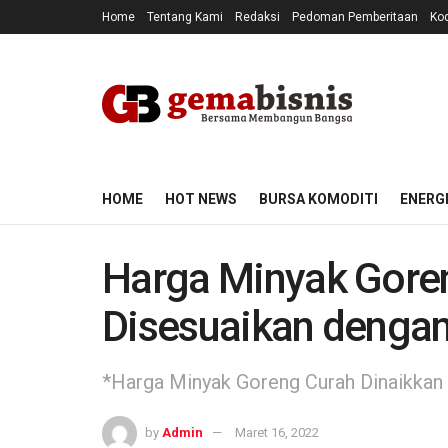
Home
Tentang Kami
Redaksi
Pedoman Pemberitaan
Kod
HOME
HOT NEWS
BURSA KOMODITI
ENERG
Harga Minyak Gore
Disesuaikan denga
*Harga Minyak Goreng Curah Dinaikkan 
by
Admin
Maret 16, 2022