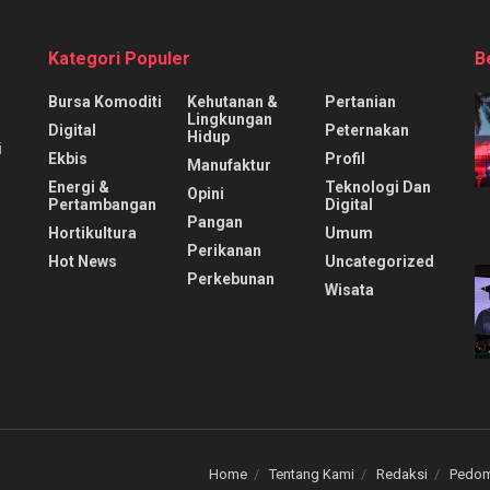
Kategori Populer
B
Bursa Komoditi
Kehutanan &
Pertanian
Lingkungan
Digital
Peternakan
Hidup
i
Ekbis
Profil
Manufaktur
Energi &
Teknologi Dan
Opini
Pertambangan
Digital
Pangan
Hortikultura
Umum
Perikanan
Hot News
Uncategorized
Perkebunan
Wisata
Home
Tentang Kami
Redaksi
Pedom