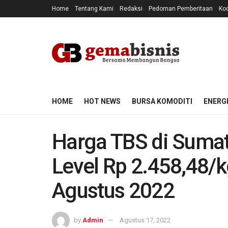
Home
Tentang Kami
Redaksi
Pedoman Pemberitaan
Kod
HOME
HOT NEWS
BURSA KOMODITI
ENERG
Harga TBS di Sumat
Level Rp 2.458,48/k
Agustus 2022
by
Admin
Agustus 17, 2022