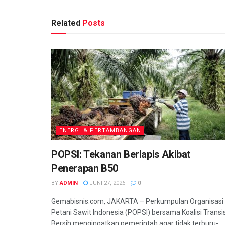
Related
Posts
ENERGI & PERTAMBANGAN
POPSI: Tekanan Berlapis Akibat
Penerapan B50
BY
ADMIN
JUNI 27, 2026
0
Gemabisnis.com, JAKARTA – Perkumpulan Organisasi
Petani Sawit Indonesia (POPSI) bersama Koalisi Transis
Bersih mengingatkan pemerintah agar tidak terburu-