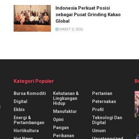
Indonesia Perkuat Posisi
sebagai Pusat Grinding Kakao
Global
MARET 3, 2026
Kategori Populer
B
Bursa Komoditi
Kehutanan &
Pertanian
Lingkungan
Digital
Peternakan
Hidup
i
Ekbis
Profil
Manufaktur
Energi &
Teknologi Dan
Opini
Pertambangan
Digital
Pangan
Hortikultura
Umum
Perikanan
Hot News
Uncategorized