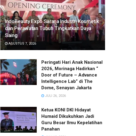
IndoBeauty Expo Sarana Industri Kosmetik
dan Perawatan Tubuh Tingkatkan Daya
Saing
AGUSTUS 7, 2026
Peringati Hari Anak Nasional
2026, Morinaga Hadirkan “
Door of Future – Advance
Intelligence Lab” di The
Dome, Senayan Jakarta
JULI 26, 2026
Ketua KONI DKI Hidayat
Humaid Dikukuhkan Jadi
Guru Besar Ilmu Kepelatihan
Panahan