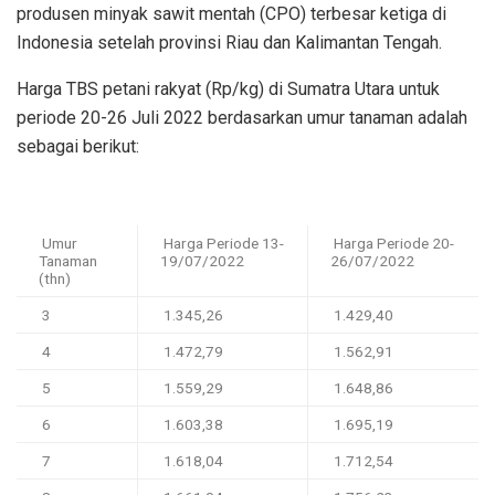
produsen minyak sawit mentah (CPO) terbesar ketiga di
Indonesia setelah provinsi Riau dan Kalimantan Tengah.
Harga TBS petani rakyat (Rp/kg) di Sumatra Utara untuk
periode 20-26 Juli 2022 berdasarkan umur tanaman adalah
sebagai berikut:
Umur
Harga Periode 13-
Harga Periode 20-
Tanaman
19/07/2022
26/07/2022
(thn)
3
1.345,26
1.429,40
4
1.472,79
1.562,91
5
1.559,29
1.648,86
6
1.603,38
1.695,19
7
1.618,04
1.712,54