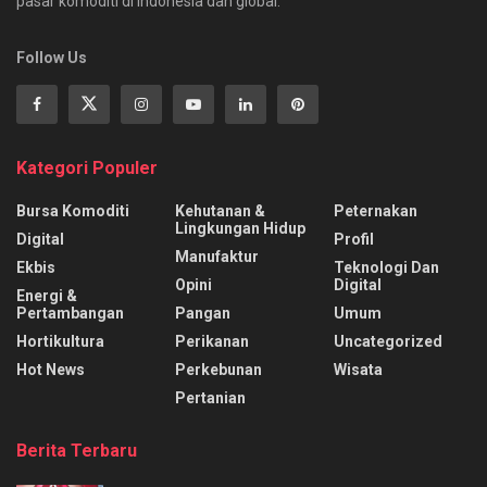
pasar komoditi di Indonesia dan global.
Follow Us
Kategori Populer
Bursa Komoditi
Kehutanan &
Peternakan
Lingkungan Hidup
Digital
Profil
Manufaktur
Ekbis
Teknologi Dan
Opini
Digital
Energi &
Pertambangan
Pangan
Umum
Hortikultura
Perikanan
Uncategorized
Hot News
Perkebunan
Wisata
Pertanian
Berita Terbaru