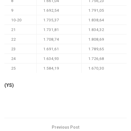
8
1.661,04
1.756,23
9
1.692,54
1.791,05
10-20
1.735,37
1.838,64
21
1.731,81
1.834,32
22
1.708,74
1.808,69
23
1.691,61
1.789,65
24
1.634,93
1.726,68
25
1.584,19
1.670,30
(YS)
Previous Post