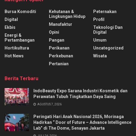
Bursa Komoditi
Kehutanan &
Peternakan
Lingkungan Hidup
Digital
Profil
Manufaktur
Ekbis
Teknologi Dan
Opini
Digital
Energi &
Pertambangan
Pangan
Umum
Hortikultura
Perikanan
Uncategorized
Hot News
Perkebunan
Wisata
Pertanian
Berita Terbaru
IndoBeauty Expo Sarana Industri Kosmetik dan
Perawatan Tubuh Tingkatkan Daya Saing
AGUSTUS 7, 2026
Peringati Hari Anak Nasional 2026, Morinaga
Hadirkan “ Door of Future – Advance Intelligence
Lab” di The Dome, Senayan Jakarta
JULI 26, 2026