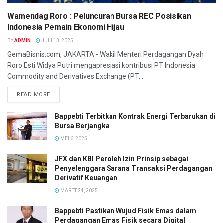
Wamendag Roro : Peluncuran Bursa REC Posisikan
Indonesia Pemain Ekonomi Hijau
BY
ADMIN
JULI 13, 2025
GemaBisnis.com, JAKARTA - Wakil Menteri Perdagangan Dyah
Roro Esti Widya Putri mengapresiasi kontribusi PT Indonesia
Commodity and Derivatives Exchange (PT...
READ MORE
Bappebti Terbitkan Kontrak Energi Terbarukan di
Bursa Berjangka
MEI 6, 2025
JFX dan KBI Peroleh Izin Prinsip sebagai
Penyelenggara Sarana Transaksi Perdagangan
Derivatif Keuangan
MARET 24, 2025
Bappebti Pastikan Wujud Fisik Emas dalam
Perdagangan Emas Fisik secara Digital