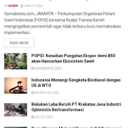
BY
ADMIN
JUNI 27, 2026
Gemabisnis.com, JAKARTA – Perkumpulan Organisasi Petani
Sawit Indonesia (POPSI) bersama Koalisi Transisi Bersih
mengingatkan pemerintah agar tidak terburu-buru memaksakan
implementasi...
READ MORE
POPSI: Kenaikan Pungutan Ekspor demi B50
akan Hancurkan Ekosistem Sawit
DESEMBER 30, 2025
Indonesia Menangi Sengketa Biodiesel dengan
UE di WTO
AGUSTUS 25, 2025
Bukukan Laba Bersih PT Krakatau Jasa Industri
Optimistis Bertransformasi
JULI 31, 2025