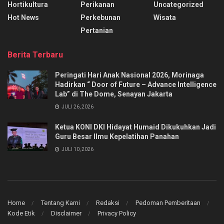
Hortikultura
Perikanan
Uncategorized
Hot News
Perkebunan
Wisata
Pertanian
Berita Terbaru
Peringati Hari Anak Nasional 2026, Morinaga
Hadirkan “ Door of Future – Advance Intelligence
Lab” di The Dome, Senayan Jakarta
JULI 26, 2026
Ketua KONI DKI Hidayat Humaid Dikukuhkan Jadi
Guru Besar Ilmu Kepelatihan Panahan
JULI 10, 2026
Home
Tentang Kami
Redaksi
Pedoman Pemberitaan
Kode Etik
Disclaimer
Privacy Policy