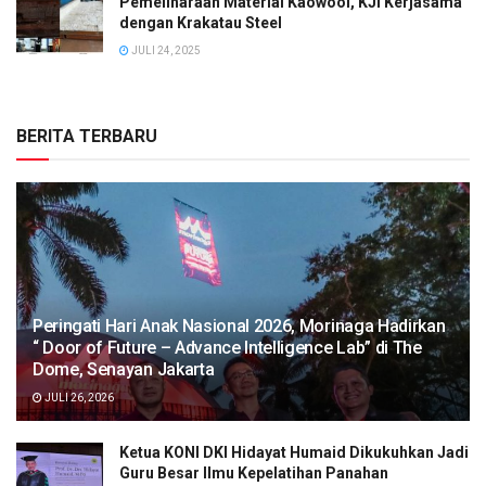
Pemeliharaan Material Kaowool, KJI Kerjasama
dengan Krakatau Steel
JULI 24, 2025
BERITA TERBARU
Peringati Hari Anak Nasional 2026, Morinaga Hadirkan
“ Door of Future – Advance Intelligence Lab” di The
Dome, Senayan Jakarta
JULI 26, 2026
Ketua KONI DKI Hidayat Humaid Dikukuhkan Jadi
Guru Besar Ilmu Kepelatihan Panahan