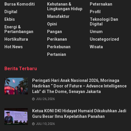
Bursa Komoditi
Kehutanan &
Peternakan
Lingkungan Hidup
Digital
Profil
Manufaktur
Ekbis
Teknologi Dan
Opini
Digital
Energi &
Pertambangan
Pangan
Umum
Hortikultura
Perikanan
Uncategorized
Hot News
Perkebunan
Wisata
Pertanian
Berita Terbaru
Peringati Hari Anak Nasional 2026, Morinaga
Hadirkan “ Door of Future – Advance Intelligence
Lab” di The Dome, Senayan Jakarta
JULI 26, 2026
Ketua KONI DKI Hidayat Humaid Dikukuhkan Jadi
Guru Besar Ilmu Kepelatihan Panahan
JULI 10, 2026