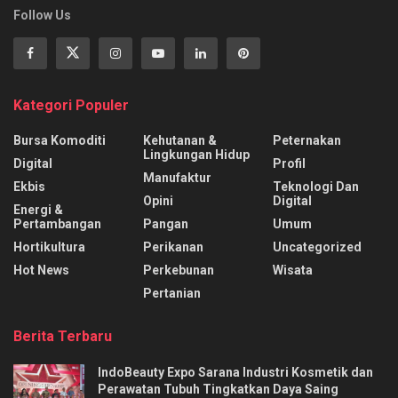
Follow Us
Kategori Populer
Bursa Komoditi
Kehutanan &
Peternakan
Lingkungan Hidup
Digital
Profil
Manufaktur
Ekbis
Teknologi Dan
Opini
Digital
Energi &
Pertambangan
Pangan
Umum
Hortikultura
Perikanan
Uncategorized
Hot News
Perkebunan
Wisata
Pertanian
Berita Terbaru
IndoBeauty Expo Sarana Industri Kosmetik dan
Perawatan Tubuh Tingkatkan Daya Saing