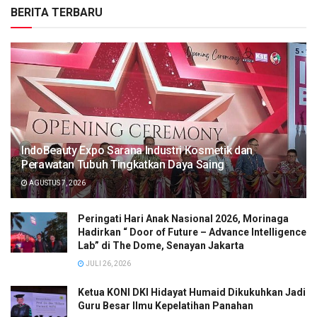
BERITA TERBARU
IndoBeauty Expo Sarana Industri Kosmetik dan
Perawatan Tubuh Tingkatkan Daya Saing
AGUSTUS 7, 2026
Peringati Hari Anak Nasional 2026, Morinaga
Hadirkan “ Door of Future – Advance Intelligence
Lab” di The Dome, Senayan Jakarta
JULI 26, 2026
Ketua KONI DKI Hidayat Humaid Dikukuhkan Jadi
Guru Besar Ilmu Kepelatihan Panahan