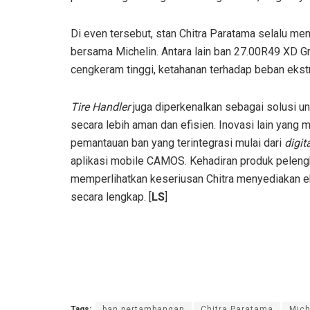
Di even tersebut, stan Chitra Paratama selalu men
bersama Michelin. Antara lain ban 27.00R49 XD G
cengkeram tinggi, ketahanan terhadap beban ekstr
Tire Handler
juga diperkenalkan sebagai solusi 
secara lebih aman dan efisien. Inovasi lain yang 
pemantauan ban yang terintegrasi mulai dari
digit
aplikasi mobile CAMOS. Kehadiran produk peleng
memperlihatkan keseriusan Chitra menyediakan e
secara lengkap. [
LS
]
Tags:
ban pertambangan
Chitra Paratama
Mich