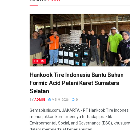
EKBIS
Hankook Tire Indonesia Bantu Bahan
Formic Acid Petani Karet Sumatera
Selatan
BY
ADMIN
MEI 9, 2026
0
Gemabisnis.com, JAKARTA - PT Hankook Tire Indonesi
menunjukkan komitmennya terhadap praktik
Environmental, Social, and Governance (ESG), khususn
dalam memperkuat keberlanjutan...