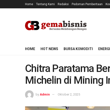
Home
Tentang Kami
Redaksi
Pedoman Pemberitaan
Kod
HOME
HOT NEWS
BURSA KOMODITI
ENERG
Chitra Paratama Be
Michelin di Mining 
by
Admin
Oktober 2, 2025