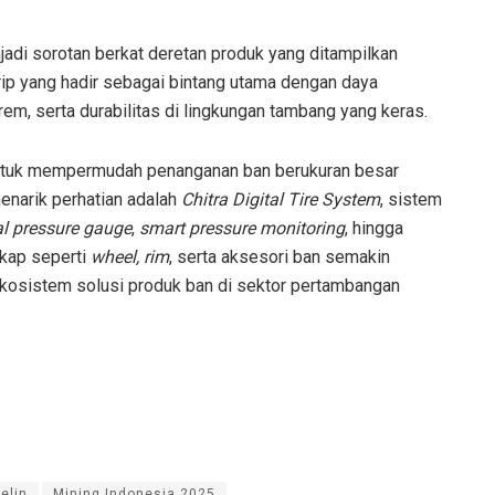
jadi sorotan berkat deretan produk yang ditampilkan
rip yang hadir sebagai bintang utama dengan daya
em, serta durabilitas di lingkungan tambang yang keras.
untuk mempermudah penanganan ban berukuran besar
menarik perhatian adalah
Chitra Digital Tire System
, sistem
al pressure gauge
,
smart pressure monitoring
, hingga
kap seperti
wheel, rim
, serta aksesori ban semakin
kosistem solusi produk ban di sektor pertambangan
elin
Mining Indonesia 2025