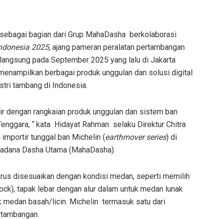
 sebagai bagian dari Grup MahaDasha berkolaborasi
ndonesia 2025
, ajang pameran peralatan pertambangan
langsung pada September 2025 yang lalu di Jakarta
menampilkan berbagai produk unggulan dan solusi digital
tri tambang di Indonesia.
adir dengan rangkaian produk unggulan dan sistem ban
enggara, “ kata Hidayat Rahman selaku Direktur Chitra
mportir tunggal ban Michelin (
earthmover series
) di
hadana Dasha Utama (MahaDasha).
rus disesuaikan dengan kondisi medan, seperti memilih
ock), tapak lebar dengan alur dalam untuk medan lunak
uk medan basah/licin. Michelin termasuk satu dari
rtambangan.