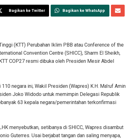
Bagikan ke Twitter
Bagikan ke WhatsApp
inggi (KTT) Perubahan Iklim PBB atau Conference of the
ternational Convention Centre (SHICC), Sharm El Sheikh,
 KTT COP27 resmi dibuka oleh Presiden Mesir Abdel
 110 negara ini, Wakil Presiden (Wapres) K.H. Ma’ruf Amin
esiden Joko Widodo untuk memimpin Delegasi Republik
sebanyak 63 kepala negara/pemerintahan terkonfirmasi
 LHK menyebutkan, setibanya di SHICC, Wapres disambut
onio Guterres. Usai berjabat tangan dan saling menyapa,