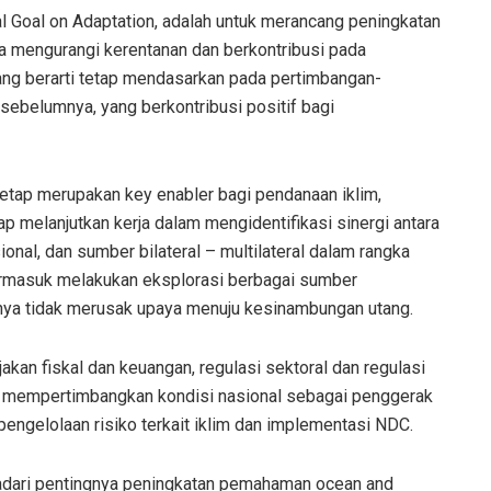
al Goal on Adaptation, adalah untuk merancang peningkatan
a mengurangi kerentanan dan berkontribusi pada
ang berarti tetap mendasarkan pada pertimbangan-
 sebelumnya, yang berkontribusi positif bagi
tetap merupakan key enabler bagi pendanaan iklim,
ap melanjutkan kerja dalam mengidentifikasi sinergi antara
ional, dan sumber bilateral – multilateral dalam rangka
ermasuk melakukan eksplorasi berbagai sumber
snya tidak merusak upaya menuju kesinambungan utang.
akan fiskal dan keuangan, regulasi sektoral dan regulasi
g mempertimbangkan kondisi nasional sebagai penggerak
ngelolaan risiko terkait iklim dan implementasi NDC.
adari pentingnya peningkatan pemahaman ocean and