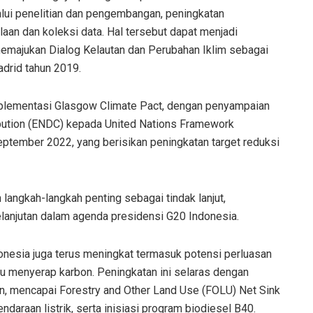
alui penelitian dan pengembangan, peningkatan
aan dan koleksi data. Hal tersebut dapat menjadi
memajukan Dialog Kelautan dan Perubahan Iklim sebagai
Madrid tahun 2019.
implementasi Glasgow Climate Pact, dengan penyampaian
bution (ENDC) kepada United Nations Framework
ptember 2022, yang berisikan peningkatan target reduksi
langkah-langkah penting sebagai tindak lanjut,
elanjutan dalam agenda presidensi G20 Indonesia.
ndonesia juga terus meningkat termasuk potensi perluasan
u menyerap karbon. Peningkatan ini selaras dengan
on, mencapai Forestry and Other Land Use (FOLU) Net Sink
aan listrik, serta inisiasi program biodiesel B40.