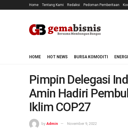
Home
Tentang Kami
Redaksi
Pedoman Pemberitaan
Kod
HOME
HOT NEWS
BURSA KOMODITI
ENERG
Pimpin Delegasi In
Amin Hadiri Pembu
Iklim COP27
by
Admin
November 9, 2022