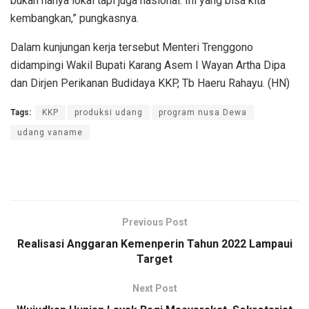
bukan hanya lokal tapi juga nasional. Ini yang bisa kita
kembangkan,” pungkasnya.
Dalam kunjungan kerja tersebut Menteri Trenggono
didampingi Wakil Bupati Karang Asem I Wayan Artha Dipa
dan Dirjen Perikanan Budidaya KKP, Tb Haeru Rahayu. (HN)
Tags:
KKP
produksi udang
program nusa Dewa
udang vaname
Previous Post
Realisasi Anggaran Kemenperin Tahun 2022 Lampaui
Target
Next Post