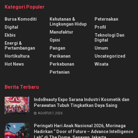
Kategori Populer
Bursa Komoditi
Kehutanan &
Peternakan
Lingkungan Hidup
Digital
Profil
Manufaktur
Ekbis
Teknologi Dan
Opini
Digital
Energi &
Pertambangan
Pangan
Umum
Hortikultura
Perikanan
Uncategorized
Hot News
Perkebunan
Wisata
Pertanian
Berita Terbaru
IndoBeauty Expo Sarana Industri Kosmetik dan
Perawatan Tubuh Tingkatkan Daya Saing
AGUSTUS 7, 2026
Peringati Hari Anak Nasional 2026, Morinaga
Hadirkan “ Door of Future – Advance Intelligence
Lab” di The Dome, Senayan Jakarta