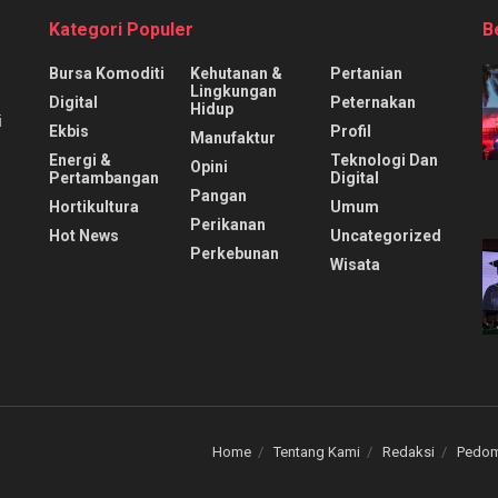
Kategori Populer
B
Bursa Komoditi
Kehutanan &
Pertanian
Lingkungan
Digital
Peternakan
Hidup
i
Ekbis
Profil
Manufaktur
Energi &
Teknologi Dan
Opini
Pertambangan
Digital
Pangan
Hortikultura
Umum
Perikanan
Hot News
Uncategorized
Perkebunan
Wisata
Home
Tentang Kami
Redaksi
Pedom