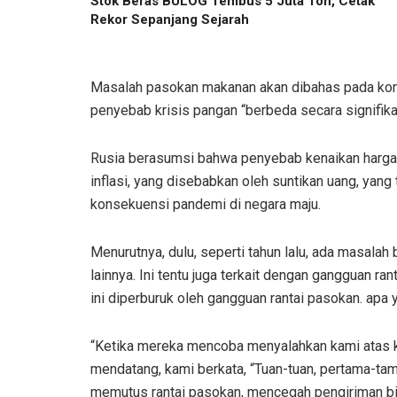
Stok Beras BULOG Tembus 5 Juta Ton, Cetak
Rekor Sepanjang Sejarah
Masalah pasokan makanan akan dibahas pada konf
penyebab krisis pangan “berbeda secara signifikan,
Rusia berasumsi bahwa penyebab kenaikan harga 
inflasi, yang disebabkan oleh suntikan uang, yang
konsekuensi pandemi di negara maju.
Menurutnya, dulu, seperti tahun lalu, ada masala
lainnya. Ini tentu juga terkait dengan gangguan r
ini diperburuk oleh gangguan rantai pasokan. apa
“Ketika mereka mencoba menyalahkan kami atas k
mendatang, kami berkata, “Tuan-tuan, pertama-ta
memutus rantai pasokan, mencegah pengiriman bij