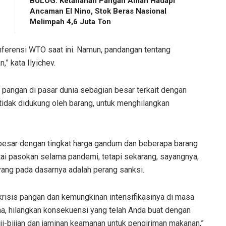
BULOG: Ketahanan Pangan Aman Hadapi
Ancaman El Nino, Stok Beras Nasional
Melimpah 4,6 Juta Ton
erensi WTO saat ini. Namun, pandangan tentang
” kata Ilyichev.
pangan di pasar dunia sebagian besar terkait dengan
 tidak didukung oleh barang, untuk menghilangkan
h besar dengan tingkat harga gandum dan beberapa barang
antai pasokan selama pandemi, tetapi sekarang, sayangnya,
 yang pada dasarnya adalah perang sanksi.
risis pangan dan kemungkinan intensifikasinya di masa
ma, hilangkan konsekuensi yang telah Anda buat dengan
i-bijian dan jaminan keamanan untuk pengiriman makanan,”