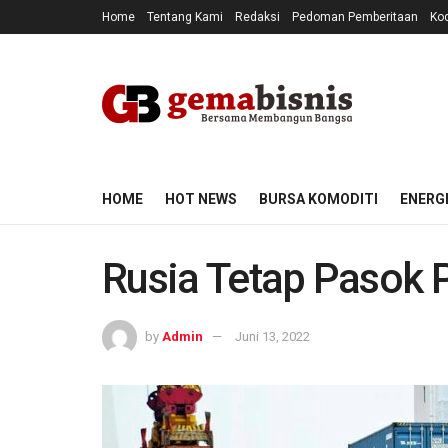
Home
Tentang Kami
Redaksi
Pedoman Pemberitaan
Kod
HOME
HOT NEWS
BURSA KOMODITI
ENERG
Rusia Tetap Pasok 
by
Admin
Juni 13, 2022