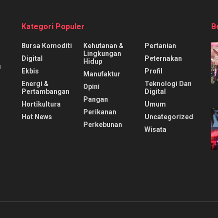
Kategori Populer
B
Bursa Komoditi
Kehutanan &
Pertanian
Lingkungan
Digital
Peternakan
Hidup
i
Ekbis
Profil
Manufaktur
Energi &
Teknologi Dan
Opini
Pertambangan
Digital
Pangan
Hortikultura
Umum
Perikanan
Hot News
Uncategorized
Perkebunan
Wisata