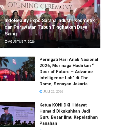
IndoBeauty Expo Sarana Industri Kosmetik
dan Perawatan Tubuh Tingkatkan Daya
Saing
AGUSTUS 7, 2026
Peringati Hari Anak Nasional
2026, Morinaga Hadirkan “
Door of Future – Advance
Intelligence Lab” di The
Dome, Senayan Jakarta
JULI 26, 2026
Ketua KONI DKI Hidayat
Humaid Dikukuhkan Jadi
Guru Besar Ilmu Kepelatihan
Panahan