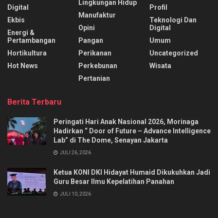
Lingkungan Hidup
Digital
Profil
Manufaktur
Ekbis
Teknologi Dan
Opini
Digital
Energi &
Pertambangan
Pangan
Umum
Hortikultura
Perikanan
Uncategorized
Hot News
Perkebunan
Wisata
Pertanian
Berita Terbaru
Peringati Hari Anak Nasional 2026, Morinaga
Hadirkan “ Door of Future – Advance Intelligence
Lab” di The Dome, Senayan Jakarta
JULI 26, 2026
Ketua KONI DKI Hidayat Humaid Dikukuhkan Jadi
Guru Besar Ilmu Kepelatihan Panahan
JULI 10, 2026