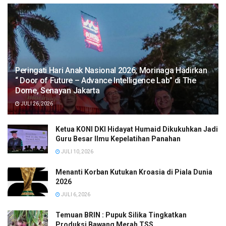
Peringati Hari Anak Nasional 2026, Morinaga Hadirkan
“ Door of Future – Advance Intelligence Lab” di The
Dome, Senayan Jakarta
JULI 26, 2026
Ketua KONI DKI Hidayat Humaid Dikukuhkan Jadi
Guru Besar Ilmu Kepelatihan Panahan
JULI 10, 2026
Menanti Korban Kutukan Kroasia di Piala Dunia
2026
JULI 6, 2026
Temuan BRIN : Pupuk Silika Tingkatkan
Produksi Bawang Merah TSS