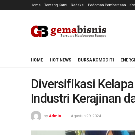
Home
Tentang Kami
Redaksi
Pedoman Pemberitaan
Kod
HOME
HOT NEWS
BURSA KOMODITI
ENERG
Diversifikasi Kelap
Industri Kerajinan d
by
Admin
Agustus 29, 2024