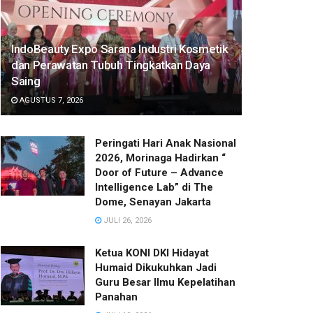
IndoBeauty Expo Sarana Industri Kosmetik
dan Perawatan Tubuh Tingkatkan Daya
Saing
AGUSTUS 7, 2026
Peringati Hari Anak Nasional
2026, Morinaga Hadirkan “
Door of Future – Advance
Intelligence Lab” di The
Dome, Senayan Jakarta
JULI 26, 2026
Ketua KONI DKI Hidayat
Humaid Dikukuhkan Jadi
Guru Besar Ilmu Kepelatihan
Panahan