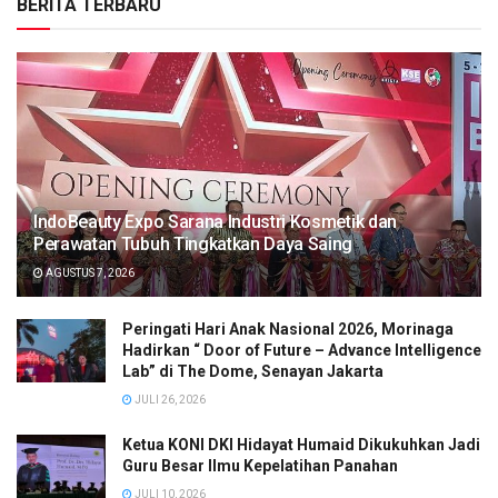
BERITA TERBARU
IndoBeauty Expo Sarana Industri Kosmetik dan
Perawatan Tubuh Tingkatkan Daya Saing
AGUSTUS 7, 2026
Peringati Hari Anak Nasional 2026, Morinaga
Hadirkan “ Door of Future – Advance Intelligence
Lab” di The Dome, Senayan Jakarta
JULI 26, 2026
Ketua KONI DKI Hidayat Humaid Dikukuhkan Jadi
Guru Besar Ilmu Kepelatihan Panahan
JULI 10, 2026